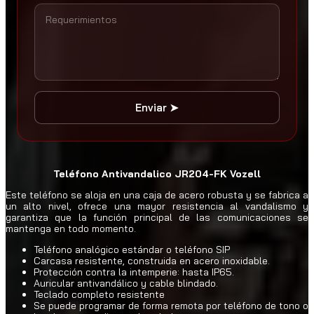
a
a
d
s
t
a
$
5
3
Enviar ➤
0
.
0
0
Teléfono Antivandalico JR204-FK Vozell
Este teléfono se aloja en una caja de acero robusta y se fabrica a
un alto nivel, ofrece una mayor resistencia al vandalismo y
garantiza que la función principal de las comunicaciones se
mantenga en todo momento.
Teléfono analógico estándar o teléfono SIP
Carcasa resistente, construida en acero inoxidable.
Protección contra la intemperie: hasta IP65.
Auricular antivandálico y cable blindado.
Teclado completo resistente
Se puede programar de forma remota por teléfono de tono o