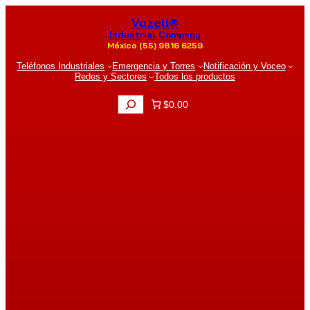
Saltar
Vozell®
al
contenido
Industrial Company
México (55) 9816 6259
Teléfonos Industriales
Emergencia y Torres
Notificación y Voceo
Redes y Sectores
Todos los productos
B
$0.00
u
s
c
a
r