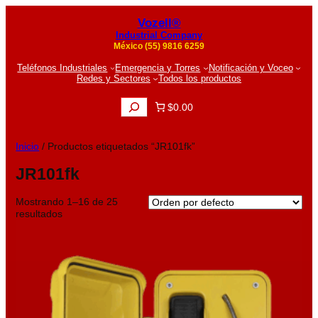
Vozell®
Industrial Company
México (55) 9816 6259
Teléfonos Industriales
Emergencia y Torres
Notificación y Voceo
Redes y Sectores
Todos los productos
B
$0.00
u
s
c
Inicio
/ Productos etiquetados “JR101fk”
a
r
JR101fk
Mostrando 1–16 de 25
resultados