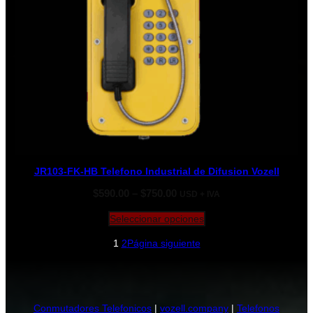
JR103-FK-HB Telefono Industrial de Difusion Vozell
Rango
$
590.00
–
$
750.00
USD + IVA
de
precios:
Seleccionar opciones
desde
1
2
Página siguiente
$590.00
hasta
$750.00
Conmutadores Telefonicos
|
vozell.company
|
Telefonos