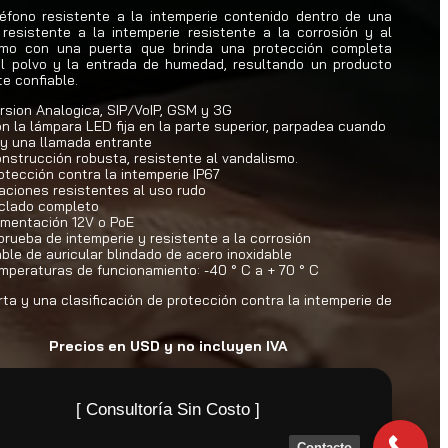
éfono resistente a la intemperie contenido dentro de una
resistente a la intemperie resistente a la corrosión y al
smo con una puerta que brinda una protección completa
el polvo y la entrada de humedad, resultando un producto
e confiable.
rsion Analogica, SIP/VoIP, GSM y 3G
n la lámpara LED fija en la parte superior, parpadea cuando
y una llamada entrante
nstrucción robusta, resistente al vandalismo.
otección contra la intemperie IP67
jaciones resistentes al uso rudo
clado completo
imentación 12V o PoE
prueba de intemperie y resistente a la corrosión
ble de auricular blindado de acero inoxidable
mperaturas de funcionamiento: -40 ° C a + 70 ° C
ta y una clasificación de protección contra la intemperie de
Precios en USD y no incluyen IVA
[ Consultoría Sin Costo ]
Contacto