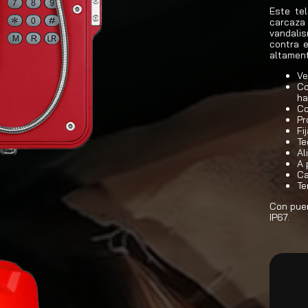
Este tel
carcaza 
vandali
contra 
altament
Ve
Co
ha
Co
Pr
Fi
Te
Al
A 
Ca
Te
Con puer
IP67.