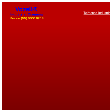
Saltar
Vozell®
al
Teléfonos Industri
contenido
Industrial Company
México (55) 9816 6259