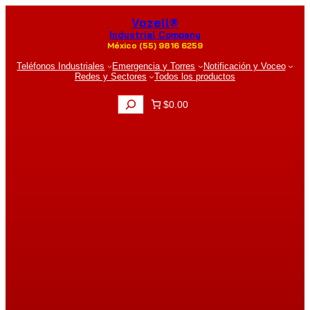
Saltar
Vozell®
al
contenido
Industrial Company
México (55) 9816 6259
Teléfonos Industriales
Emergencia y Torres
Notificación y Voceo
Redes y Sectores
Todos los productos
B
$0.00
u
s
c
a
r