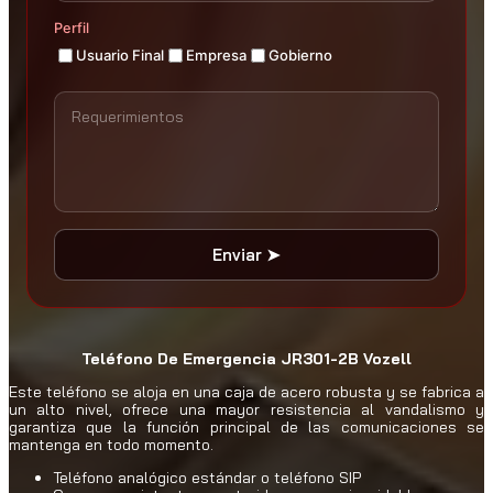
t
.
i
Perfil
0
d
Usuario Final
Empresa
Gobierno
a
0
d
h
a
s
t
a
$
5
3
Enviar ➤
8
.
0
0
Teléfono De Emergencia JR301-2B Vozell
Este teléfono se aloja en una caja de acero robusta y se fabrica a
un alto nivel, ofrece una mayor resistencia al vandalismo y
garantiza que la función principal de las comunicaciones se
mantenga en todo momento.
Teléfono analógico estándar o teléfono SIP