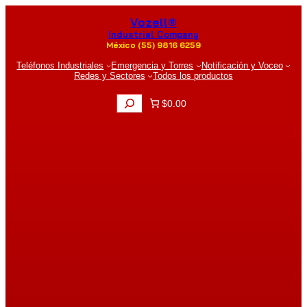
Saltar
Vozell®
al
contenido
Industrial Company
México (55) 9816 6259
Teléfonos Industriales
Emergencia y Torres
Notificación y Voceo
Redes y Sectores
Todos los productos
B
$0.00
u
s
c
a
r