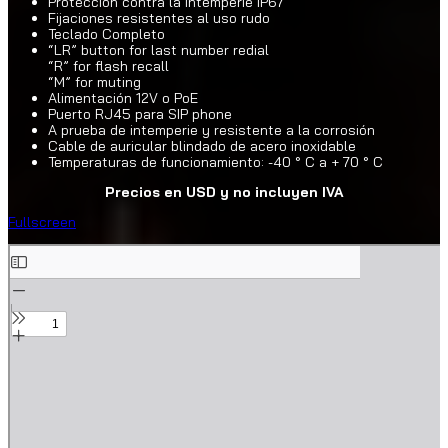
Protección contra la intemperie IP67
Fijaciones resistentes al uso rudo
Teclado Completo
“LR” button for last number redial
“R” for flash recall
“M” for muting
Alimentación 12V o PoE
Puerto RJ45 para SIP phone
A prueba de intemperie y resistente a la corrosión
Cable de auricular blindado de acero inoxidable
Temperaturas de funcionamiento: -40 ° C a + 70 ° C
Precios en USD y no incluyen IVA
Fullscreen
S
k
i
p
t
o
P
D
F
c
o
n
t