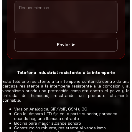
a
s
t
a
$
8
3
Enviar ➤
0
.
0
0
Teléfono industrial resistente a la intemperie
Este teléfono resistente a la intemperie contenido dentro de una
carcaza resistente a la intemperie resistente a la corrosión y al
vandalismo brinda una protección completa contra el polvo y la
entrada de humedad, resultando un producto altamente
confiable.
Version Analogica, SIP/VoIP, GSM y 3G
Con la lámpara LED fija en la parte superior, parpadea
cuando hay una llamada entrante
Bocina para mayor alcance sonoro
Construcción robusta, resistente al vandalismo.