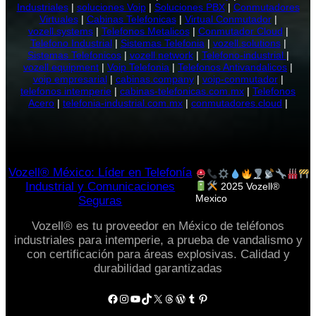
Industriales
|
soluciones Voip
|
Soluciones PBX
|
Conmutadores
Virtuales
|
Cabinas Telefonicas
|
Virtual Conmutador
|
vozell.systems
|
Telefonos Metalicos
|
Conmutador Cloud
|
Telefono Industrial
|
Sistemas Telefonia
|
vozell.solutions
|
Sistemas Telefonicos
|
vozell.network
|
Telefono-industrial
|
vozell.equipment
|
Voip Telefonia
|
Telefonos Antivandalicos
|
voip empresarial
|
cabinas.company
|
voip-conmutador
|
telefonos intemperie
|
cabinas-telefonicas.com.mx
|
Telefonos
Acero
|
telefonia-industrial.com.mx
|
conmutadores.cloud
|
Vozell® México: Líder en Telefonía
Industrial y Comunicaciones
2025 Vozell®
Mexico
Seguras
Vozell® es tu proveedor en México de teléfonos
industriales para intemperie, a prueba de vandalismo y
con certificación para áreas explosivas. Calidad y
durabilidad garantizadas
Facebook
Instagram
YouTube
TikTok
X
Threads
WordPress
Tumblr
Pinterest