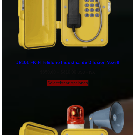
JR101-FK-H Telefono Industrial de Difusion Vozell
Rango
$
650.00
–
$
810.00
USD + IVA
de
precios:
Seleccionar opciones
desde
$650.00
hasta
$810.00