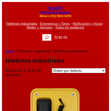
Vozell®
Industrial Company
México (55) 9816 6259
Teléfonos Industriales
Emergencia y Torres
Notificación y Voceo
Redes y Sectores
Todos los productos
B
$0.00
u
s
c
Inicio
/ Productos etiquetados “telefonos industriales”
a
r
telefonos industriales
Mostrando 1–16 de 36
resultados