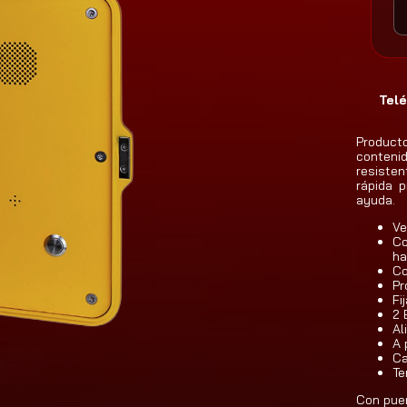
Telé
Producto
conteni
resisten
rápida 
ayuda.
Ve
Co
ha
Co
Pr
Fi
2 
Al
A 
Ca
Te
Con puer