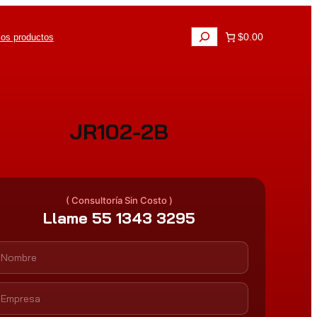
B
$0.00
los productos
u
s
c
a
r
JR102-2B
( Consultoría Sin Costo )
Llame 55 1343 3295