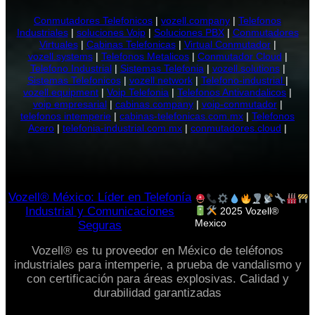
Conmutadores Telefonicos
|
vozell.company
|
Telefonos
Industriales
|
soluciones Voip
|
Soluciones PBX
|
Conmutadores
Virtuales
|
Cabinas Telefonicas
|
Virtual Conmutador
|
vozell.systems
|
Telefonos Metalicos
|
Conmutador Cloud
|
Telefono Industrial
|
Sistemas Telefonia
|
vozell.solutions
|
Sistemas Telefonicos
|
vozell.network
|
Telefono-industrial
|
vozell.equipment
|
Voip Telefonia
|
Telefonos Antivandalicos
|
voip empresarial
|
cabinas.company
|
voip-conmutador
|
telefonos intemperie
|
cabinas-telefonicas.com.mx
|
Telefonos
Acero
|
telefonia-industrial.com.mx
|
conmutadores.cloud
|
Vozell® México: Líder en Telefonía
Industrial y Comunicaciones
2025 Vozell®
Mexico
Seguras
Vozell® es tu proveedor en México de teléfonos
industriales para intemperie, a prueba de vandalismo y
con certificación para áreas explosivas. Calidad y
durabilidad garantizadas