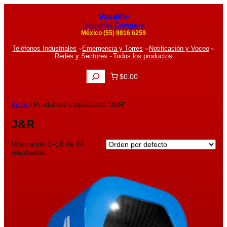
Vozell®
Industrial Company
México (55) 9816 6259
Teléfonos Industriales
Emergencia y Torres
Notificación y Voceo
Redes y Sectores
Todos los productos
B
$0.00
u
s
c
Inicio
/ Productos etiquetados “J&R”
a
r
J&R
Mostrando 1–16 de 48
resultados