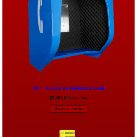
JR-TH-01 Cabina Telefonica Vozell
$
3,500.00
USD + IVA
Añadir al carrito