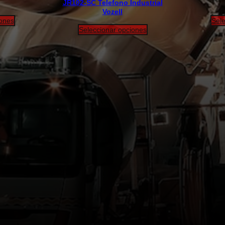
JR102-SC Telefono Industrial
Vozell
iones
Sele
Seleccionar opciones