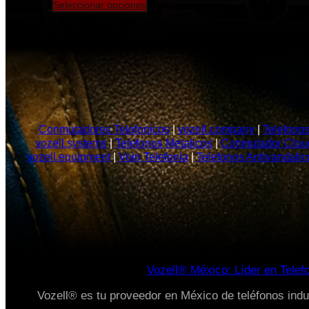
Seleccionar opciones
Conmutadores Telefonicos
|
vozell.company
|
Telefonos
vozell.systems
|
Telefonos Metalicos
|
Conmutador Clou
vozell.equipment
|
Voip Telefonia
|
Telefonos Antivandalic
Vozell® México: Líder en Telef
Vozell® es tu proveedor en México de teléfonos indus