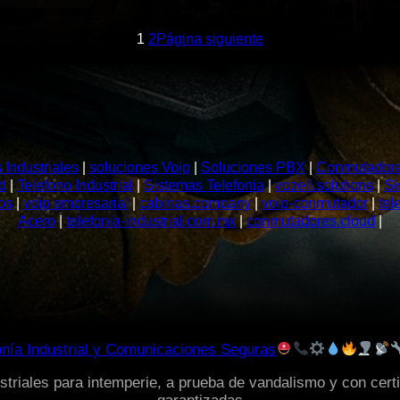
1
2
Página siguiente
 Industriales
|
soluciones Voip
|
Soluciones PBX
|
Conmutadores
d
|
Telefono Industrial
|
Sistemas Telefonia
|
vozell.solutions
|
Si
os
|
voip empresarial
|
cabinas.company
|
voip-conmutador
|
tel
Acero
|
telefonia-industrial.com.mx
|
conmutadores.cloud
|
onía Industrial y Comunicaciones Seguras
triales para intemperie, a prueba de vandalismo y con certi