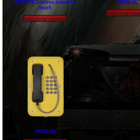
JR102-2B Telefono Industrial
JR102-SC
Vozell
Seleccionar opc
Seleccionar opciones
JR103-FK