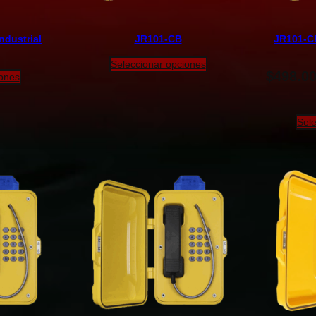
ndustrial
JR101-CB
JR101-CB
Seleccionar opciones
$
498.0
iones
Sele