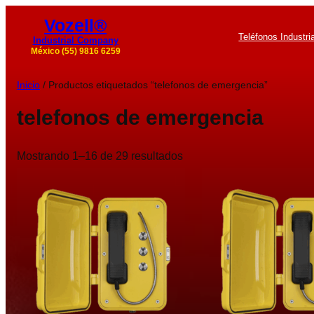
Vozell®
Teléfonos Industri
Industrial Company
México (55) 9816 6259
Inicio
/ Productos etiquetados “telefonos de emergencia”
telefonos de emergencia
Mostrando 1–16 de 29 resultados