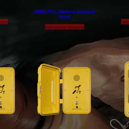
JR101-FK-L Telefono Industrial
Vozell
iones
Sele
Seleccionar opciones