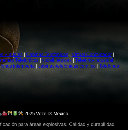
 Virtuales
|
Cabinas Telefonicas
|
Virtual Conmutador
|
stemas Telefonicos
|
vozell.network
|
Telefono-industrial
|
efonos intemperie
|
cabinas-telefonicas.com.mx
|
Telefonos
2025 Vozell® Mexico
ficación para áreas explosivas. Calidad y durabilidad