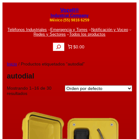
Vozell®
Industrial Company
México (55) 9816 6259
Teléfonos Industriales
Emergencia y Torres
Notificación y Voceo
Redes y Sectores
Todos los productos
B
$0.00
u
s
c
Inicio
/ Productos etiquetados “autodial”
a
r
autodial
Mostrando 1–16 de 30
resultados