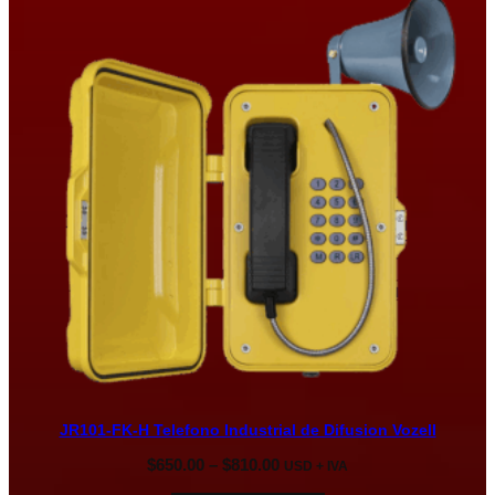
JR101-FK-H Telefono Industrial de Difusion Vozell
Rango
$
650.00
–
$
810.00
USD + IVA
de