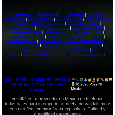
Conmutadores Telefonicos
|
vozell.company
|
Telefonos
Industriales
|
soluciones Voip
|
Soluciones PBX
|
Conmutadores
Virtuales
|
Cabinas Telefonicas
|
Virtual Conmutador
|
vozell.systems
|
Telefonos Metalicos
|
Conmutador Cloud
|
Telefono Industrial
|
Sistemas Telefonia
|
vozell.solutions
|
Sistemas Telefonicos
|
vozell.network
|
Telefono-industrial
|
vozell.equipment
|
Voip Telefonia
|
Telefonos Antivandalicos
|
voip empresarial
|
cabinas.company
|
voip-conmutador
|
telefonos intemperie
|
cabinas-telefonicas.com.mx
|
Telefonos
Acero
|
telefonia-industrial.com.mx
|
conmutadores.cloud
|
Vozell® México: Líder en Telefonía
Industrial y Comunicaciones
2025 Vozell®
Mexico
Seguras
Vozell® es tu proveedor en México de teléfonos
industriales para intemperie, a prueba de vandalismo y
con certificación para áreas explosivas. Calidad y
durabilidad garantizadas