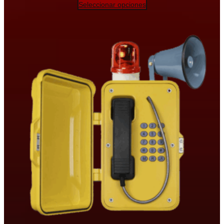
precios:
Seleccionar opciones
desde
$650.00
hasta
$810.00