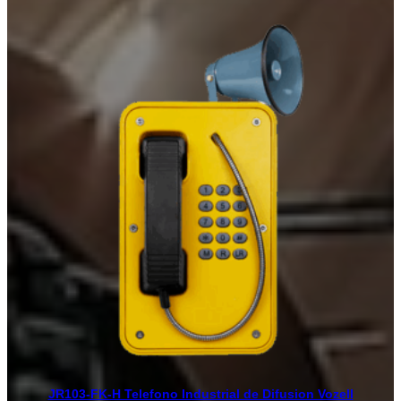
$418.00
hasta
$578.00
JR103-FK-H Telefono Industrial de Difusion Vozell