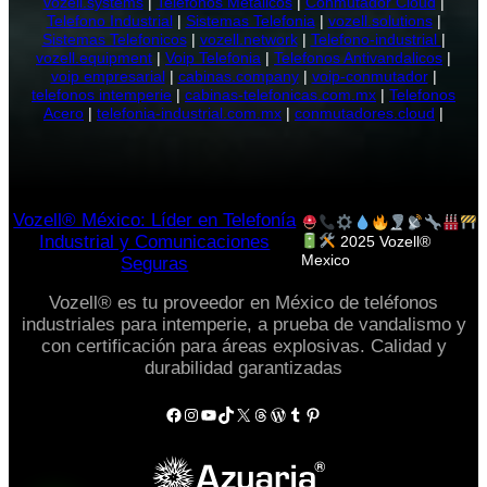
vozell.systems
|
Telefonos Metalicos
|
Conmutador Cloud
|
Telefono Industrial
|
Sistemas Telefonia
|
vozell.solutions
|
Sistemas Telefonicos
|
vozell.network
|
Telefono-industrial
|
vozell.equipment
|
Voip Telefonia
|
Telefonos Antivandalicos
|
voip empresarial
|
cabinas.company
|
voip-conmutador
|
telefonos intemperie
|
cabinas-telefonicas.com.mx
|
Telefonos
Acero
|
telefonia-industrial.com.mx
|
conmutadores.cloud
|
Vozell® México: Líder en Telefonía
Industrial y Comunicaciones
2025 Vozell®
Mexico
Seguras
Vozell® es tu proveedor en México de teléfonos
industriales para intemperie, a prueba de vandalismo y
con certificación para áreas explosivas. Calidad y
durabilidad garantizadas
Facebook
Instagram
YouTube
TikTok
X
Threads
WordPress
Tumblr
Pinterest