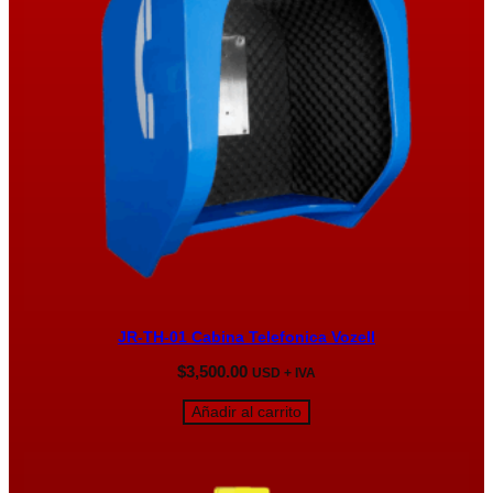
JR-TH-01 Cabina Telefonica Vozell
$
3,500.00
USD + IVA
Añadir al carrito