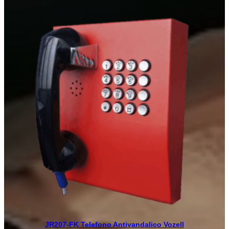
$410.00
hasta
$570.00
JR207-FK Telefono Antivandalico Vozell