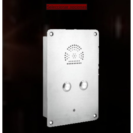
de
precios:
Seleccionar opciones
desde
$378.00
hasta
$538.00