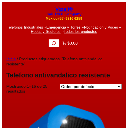
Vozell®
Industrial Company
México (55) 9816 6259
Teléfonos Industriales
Emergencia y Torres
Notificación y Voceo
Redes y Sectores
Todos los productos
B
$0.00
u
s
c
Inicio
/ Productos etiquetados “Telefono antivandalico
a
resistente”
r
Telefono antivandalico resistente
Mostrando 1–16 de 25
resultados