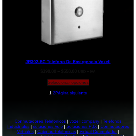
JR302-SC Telefono De Emergencia Vozell
Rango
$
398.00
–
$
558.00
USD + IVA
de
precios:
Seleccionar opciones
desde
1
2
Página siguiente
$398.00
hasta
$558.00
Conmutadores Telefonicos
|
vozell.company
|
Telefonos
Industriales
|
soluciones Voip
|
Soluciones PBX
|
Conmutadores
Virtuales
|
Cabinas Telefonicas
|
Virtual Conmutador
|