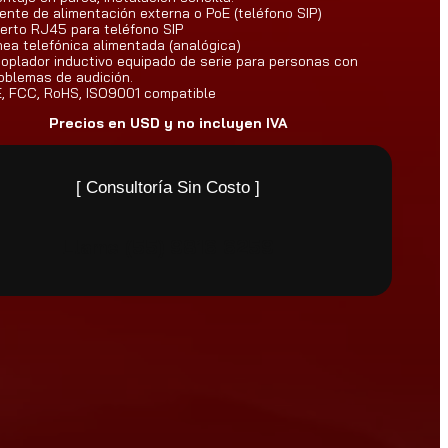
.
ente de alimentación externa o PoE (teléfono SIP)
erto RJ45 para teléfono SIP
0
nea telefónica alimentada (analógica)
oplador inductivo equipado de serie para personas con
0
oblemas de audición.
, FCC, RoHS, ISO9001 compatible
Precios en USD y no incluyen IVA
[ Consultoría Sin Costo ]
Llame
(55) 9816 6259