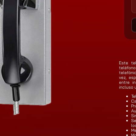
Este te
teléfon
telefóni
vez, es
entre i
incluso 
Te
Ca
Pr
Au
Si
Se
lo
Me
Mo