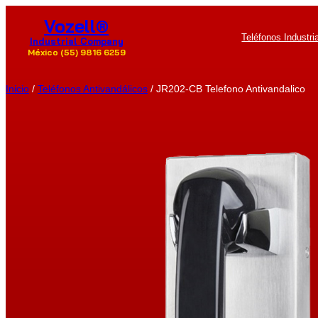
Saltar
Vozell®
al
Teléfonos Industri
contenido
Industrial Company
México (55) 9816 6259
Inicio
/
Teléfonos Antivandálicos
/ JR202-CB Telefono Antivandalico