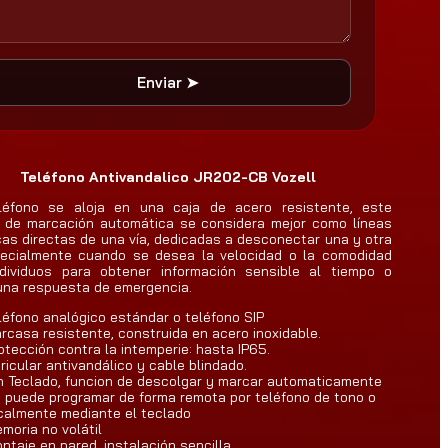
2
7
0
Enviar ➤
.
0
0
Teléfono Antivandalico JR202-CB Vozell
h
léfono se aloja en una caja de acero resistente, este
a
o de marcación automática se considera mejor como líneas
cas directas de una vía, dedicadas a desconectar una y otra
s
pecialmente cuando se desea la velocidad o la comodidad
ndividuos para obtener información sensible al tiempo o
t
una respuesta de emergencia.
a
léfono analógico estándar o teléfono SIP
rcasa resistente, construida en acero inoxidable.
$
otección contra la intemperie: hasta IP65.
4
ricular antivandálico y cable blindado.
n Teclado, funcion de descolgar y marcar automaticamente
1
 puede programar de forma remota por teléfono de tono o
calmente mediante el teclado
0
moria no volátil
ntaje en pared, instalación sencilla.