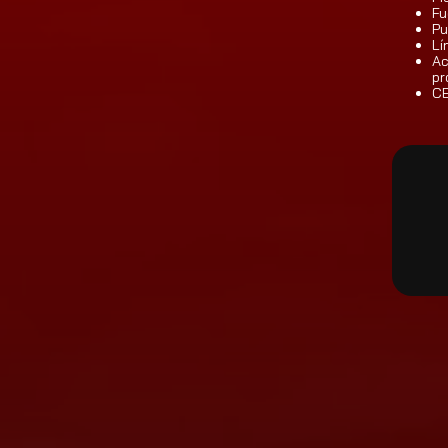
Fu
Pu
Lí
Ac
pr
CE