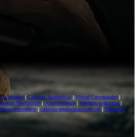
 Virtuales
|
Cabinas Telefonicas
|
Virtual Conmutador
|
stemas Telefonicos
|
vozell.network
|
Telefono-industrial
|
efonos intemperie
|
cabinas-telefonicas.com.mx
|
Telefonos