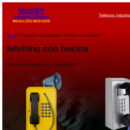
Vozell®
Teléfonos Industri
Industrial Company
México (55) 9816 6259
Inicio
/ Productos etiquetados “telefono con bocina”
telefono con bocina
Mostrando todos los 8 resultados