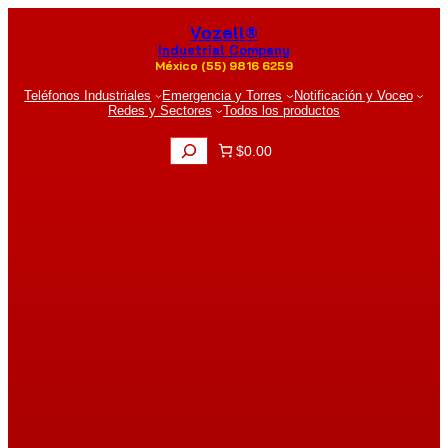
Saltar
Vozell®
al
contenido
Industrial Company
México (55) 9816 6259
Teléfonos Industriales
Emergencia y Torres
Notificación y Voceo
Redes y Sectores
Todos los productos
B
$0.00
u
s
c
a
r