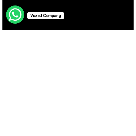
Vozell.Company
Telefonos Industriales
Telefonos Industriales
Soluciones VoIP
Conmutadores Virtuales