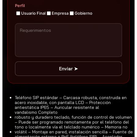
.
Perfil
0
Usuario Final
Empresa
Gobierno
0
h
a
s
t
a
$
6
7
Enviar ➤
8
.
0
0
Teléfono SIP estándar – Carcasa robusta, construida en
acero inoxidable, con pantalla LCD – Protección
antiestática IP65 – Auricular resistente al
vandalismo
Completo
robusto y duradero teclado, función de control de volumen
– Puede ser programado remotamente por el teléfono del
tono o localmente vía el telclado numérico – Memoria no
volátil – Montaje en pared, instalación sencilla – Fuente de
alimentación externa o PoE (teléfono SIP) – Acoplador