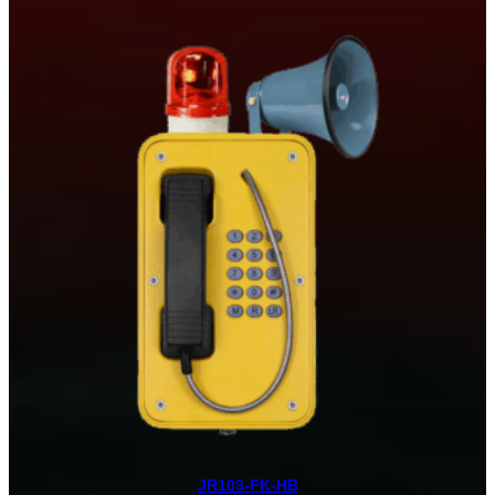
$538.00
hasta
$698.00
JR103-FK-HB