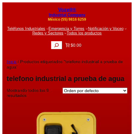
Vozell®
Industrial Company
México (55) 9816 6259
Teléfonos Industriales
Emergencia y Torres
Notificación y Voceo
Redes y Sectores
Todos los productos
B
$0.00
u
s
c
Inicio
/ Productos etiquetados “telefono industrial a prueba de
a
agua”
r
telefono industrial a prueba de agua
Mostrando todos los 9
resultados