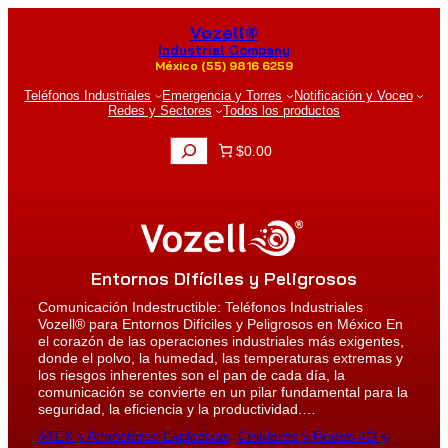
Saltar
Vozell®
al
contenido
Industrial Company
México (55) 9816 6259
Teléfonos Industriales
Emergencia y Torres
Notificación y Voceo
Redes y Sectores
Todos los productos
B
$0.00
u
s
c
a
r
Entornos Difíciles y Peligrosos
Comunicación Indestructible: Teléfonos Industriales
Vozell® para Entornos Difíciles y Peligrosos en México En
el corazón de las operaciones industriales más exigentes,
donde el polvo, la humedad, las temperaturas extremas y
los riesgos inherentes son el pan de cada día, la
comunicación se convierte en un pilar fundamental para la
seguridad, la eficiencia y la productividad.…
ATEX y Atmósferas Explosivas
, 
Celulares y Redes 4G y