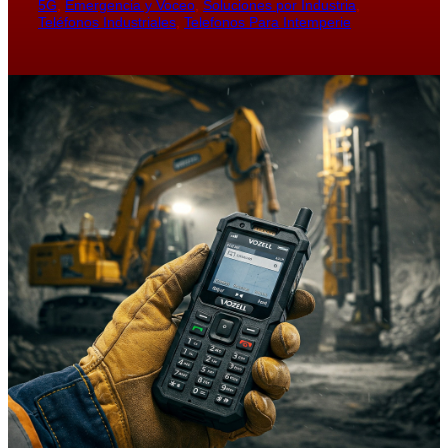
5G
, 
Emergencia y Voceo
, 
Soluciones por Industria
, 
Teléfonos Industriales
, 
Telefonos Para Intemperie