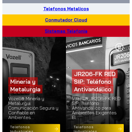
Telefonos Metalicos
Conmutador Cloud
Sistemas Telefonia
JR206-FK RED
Minería y
SIP: Teléfono
Metalurgia
Antivandálico
Vozell® Minería y
Vozell® JR206-FK RED
Metalurgia:
SIP: Teléfono
Comunicación Segura y
Antivandálico para
Confiable en
Ambientes Exigentes
Ambientes…
El…
Telefonos
Telefonos
Industriales
Industriales