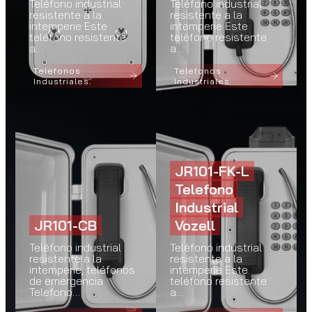
Teléfono industrial
Teléfono industrial
resistente a la
resistente a la
intemperie Este
intemperie Este
teléfono resistente
teléfono resistente
a…
a…
Telefonos
Telefonos
Industriales.
Industriales.
JR101-FK-L
Telefono
Industrial
JR101-CB
Vozell
Teléfono industrial
Teléfono industrial
resistente a la
resistente a la
intemperie, teléfonos
intemperie Este
de emergencia
teléfono resistente
Telefono…
a…