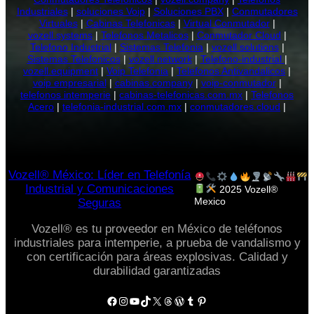
Industriales
|
soluciones Voip
|
Soluciones PBX
|
Conmutadores
Virtuales
|
Cabinas Telefonicas
|
Virtual Conmutador
|
vozell.systems
|
Telefonos Metalicos
|
Conmutador Cloud
|
Telefono Industrial
|
Sistemas Telefonia
|
vozell.solutions
|
Sistemas Telefonicos
|
vozell.network
|
Telefono-industrial
|
vozell.equipment
|
Voip Telefonia
|
Telefonos Antivandalicos
|
voip empresarial
|
cabinas.company
|
voip-conmutador
|
telefonos intemperie
|
cabinas-telefonicas.com.mx
|
Telefonos
Acero
|
telefonia-industrial.com.mx
|
conmutadores.cloud
|
Vozell® México: Líder en Telefonía
Industrial y Comunicaciones
2025 Vozell®
Mexico
Seguras
Vozell® es tu proveedor en México de teléfonos
industriales para intemperie, a prueba de vandalismo y
con certificación para áreas explosivas. Calidad y
durabilidad garantizadas
Facebook
Instagram
YouTube
TikTok
X
Threads
WordPress
Tumblr
Pinterest