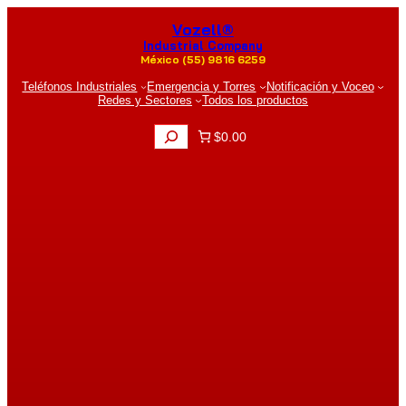
Saltar
Vozell®
al
contenido
Industrial Company
México (55) 9816 6259
Teléfonos Industriales
Emergencia y Torres
Notificación y Voceo
Redes y Sectores
Todos los productos
B
$0.00
u
s
c
a
r