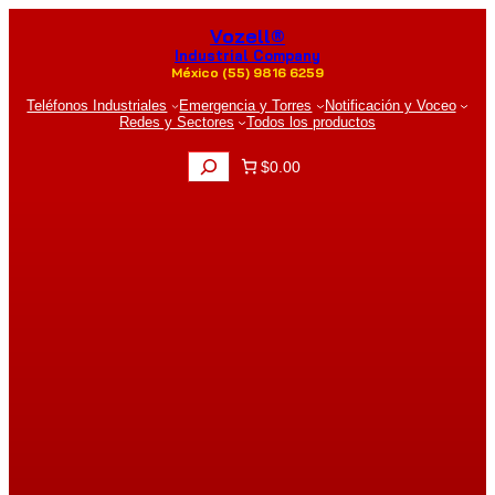
Saltar
Vozell®
al
contenido
Industrial Company
México (55) 9816 6259
Teléfonos Industriales
Emergencia y Torres
Notificación y Voceo
Redes y Sectores
Todos los productos
B
$0.00
u
s
c
a
r