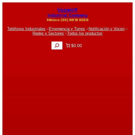
Saltar
Vozell®
al
contenido
Industrial Company
México (55) 9816 6259
Teléfonos Industriales
Emergencia y Torres
Notificación y Voceo
Redes y Sectores
Todos los productos
B
$0.00
u
s
c
a
r