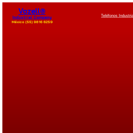
Saltar
Vozell®
al
Teléfonos Industri
contenido
Industrial Company
México (55) 9816 6259