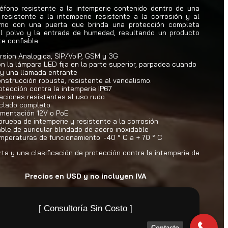
éfono resistente a la intemperie contenido dentro de una
resistente a la intemperie resistente a la corrosión y al
smo con una puerta que brinda una protección completa
el polvo y la entrada de humedad, resultando un producto
e confiable.
rsion Analogica, SIP/VoIP, GSM y 3G
n la lámpara LED fija en la parte superior, parpadea cuando
y una llamada entrante
nstrucción robusta, resistente al vandalismo.
otección contra la intemperie IP67
jaciones resistentes al uso rudo
clado completo
imentación 12V o PoE
prueba de intemperie y resistente a la corrosión
ble de auricular blindado de acero inoxidable
mperaturas de funcionamiento: -40 ° C a + 70 ° C
ta y una clasificación de protección contra la intemperie de
Precios en USD y no incluyen IVA
[ Consultoría Sin Costo ]
Contacto