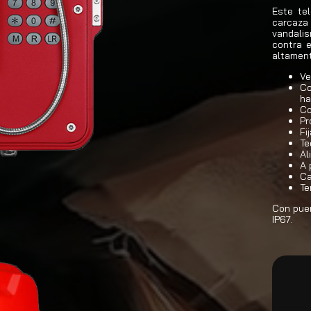
Este tel
carcaza 
vandali
contra 
altament
Ve
Co
ha
Co
Pr
Fi
Te
Al
A 
Ca
Te
Con puer
IP67.