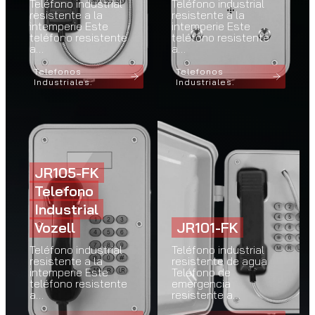
Teléfono industrial
Teléfono industrial
resistente a la
resistente a la
intemperie Este
intemperie Este
teléfono resistente
teléfono resistente
a…
a…
Telefonos
Telefonos
Industriales.
Industriales.
JR105-FK
Telefono
Industrial
Vozell
JR101-FK
Teléfono industrial
Teléfono industrial
resistente a la
resistente de agua
intemperie Este
Teléfono de
teléfono resistente
emergencia
a…
resistente a…