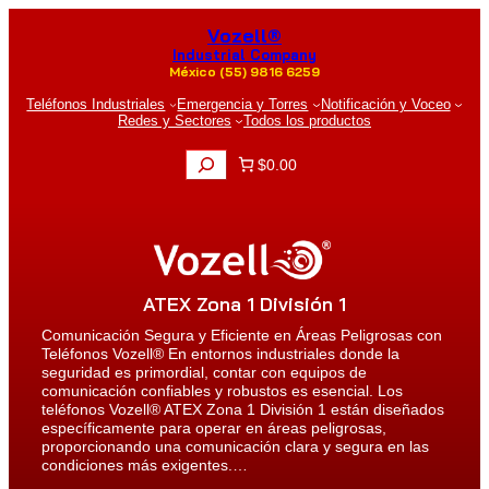
Saltar
Vozell®
al
contenido
Industrial Company
México (55) 9816 6259
Teléfonos Industriales
Emergencia y Torres
Notificación y Voceo
Redes y Sectores
Todos los productos
B
$0.00
u
s
c
a
r
ATEX Zona 1 División 1
Comunicación Segura y Eficiente en Áreas Peligrosas con
Teléfonos Vozell® En entornos industriales donde la
seguridad es primordial, contar con equipos de
comunicación confiables y robustos es esencial. Los
teléfonos Vozell® ATEX Zona 1 División 1 están diseñados
específicamente para operar en áreas peligrosas,
proporcionando una comunicación clara y segura en las
condiciones más exigentes.…