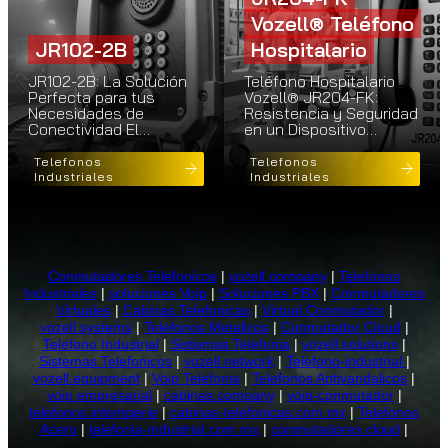
Vozell® Teléfono
JR102-2B
Hospitalario
JR102-2B: La Solución
Teléfono Hospitalario
Perfecta para tus
Vozell® JR204-FK:
Necesidades de
Resistencia y Seguridad
Conectividad El…
en un Dispositivo…
Telefonos
Telefonos
Industriales
Industriales
Conmutadores Telefonicos
|
vozell.company
|
Telefonos
Industriales
|
soluciones Voip
|
Soluciones PBX
|
Conmutadores
Virtuales
|
Cabinas Telefonicas
|
Virtual Conmutador
|
vozell.systems
|
Telefonos Metalicos
|
Conmutador Cloud
|
Telefono Industrial
|
Sistemas Telefonia
|
vozell.solutions
|
Sistemas Telefonicos
|
vozell.network
|
Telefono-industrial
|
vozell.equipment
|
Voip Telefonia
|
Telefonos Antivandalicos
|
voip empresarial
|
cabinas.company
|
voip-conmutador
|
telefonos intemperie
|
cabinas-telefonicas.com.mx
|
Telefonos
Acero
|
telefonia-industrial.com.mx
|
conmutadores.cloud
|