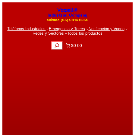
Saltar
Vozell®
al
contenido
Industrial Company
México (55) 9816 6259
Teléfonos Industriales
Emergencia y Torres
Notificación y Voceo
Redes y Sectores
Todos los productos
B
$0.00
u
s
c
a
r