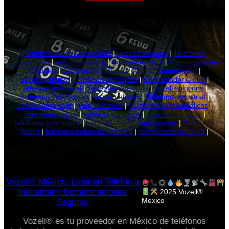
Conmutadores Telefonicos
|
vozell.company
|
Telefonos
Industriales
|
soluciones Voip
|
Soluciones PBX
|
Conmutadores
Virtuales
|
Cabinas Telefonicas
|
Virtual Conmutador
|
vozell.systems
|
Telefonos Metalicos
|
Conmutador Cloud
|
Telefono Industrial
|
Sistemas Telefonia
|
vozell.solutions
|
Sistemas Telefonicos
|
vozell.network
|
Telefono-industrial
|
vozell.equipment
|
Voip Telefonia
|
Telefonos Antivandalicos
|
voip empresarial
|
cabinas.company
|
voip-conmutador
|
telefonos intemperie
|
cabinas-telefonicas.com.mx
|
Telefonos
Acero
|
telefonia-industrial.com.mx
|
conmutadores.cloud
|
Vozell® México: Líder en Telefonía
Industrial y Comunicaciones
2025 Vozell®
Mexico
Seguras
Vozell® es tu proveedor en México de teléfonos