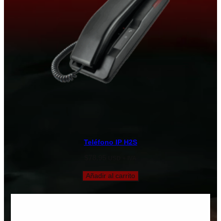
Teléfono IP H2S
$
78.95
USD + IVA
Añadir al carrito