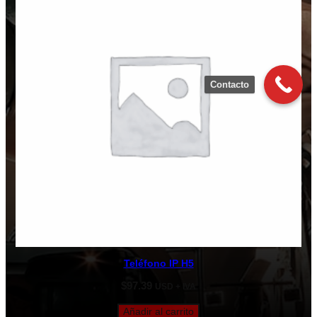
Contacto
Teléfono IP H5
$
97.39
USD + IVA
Añadir al carrito