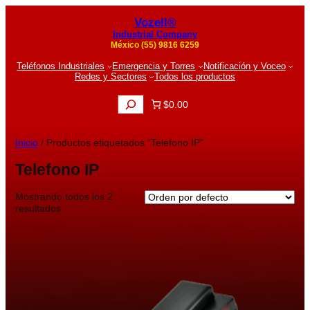
Vozell®
Industrial Company
México (55) 9816 6259
Teléfonos Industriales
Emergencia y Torres
Notificación y Voceo
Redes y Sectores
Todos los productos
B
$0.00
u
s
c
Inicio
/ Productos etiquetados “Telefono IP”
a
r
Telefono IP
Mostrando todos los 2
resultados