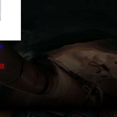
H5
 IVA
to