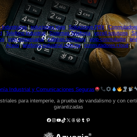
 Industriales
|
soluciones Voip
|
Soluciones PBX
|
Conmutadores
d
|
Telefono Industrial
|
Sistemas Telefonia
|
vozell.solutions
|
Si
os
|
voip empresarial
|
cabinas.company
|
voip-conmutador
|
tel
Acero
|
telefonia-industrial.com.mx
|
conmutadores.cloud
|
onía Industrial y Comunicaciones Seguras
triales para intemperie, a prueba de vandalismo y con certi
garantizadas
Facebook
Instagram
YouTube
TikTok
X
Threads
WordPress
Tumblr
Pinterest