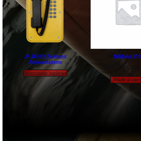
JR 103-FK Telefono
Teléfono IP 
Antivandalismo
$
97.39
USD +
Seleccionar opciones
Añadir al carri