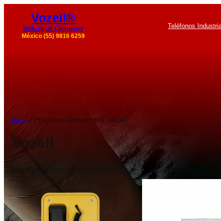
Vozell®
Teléfonos Industri
Industrial Company
México (55) 9816 6259
Inicio
/ Productos etiquetados “Vozell”
Vozell
Mostrando todos los 2 resultados