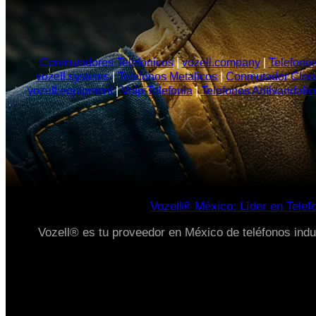
Conmutadores Telefonicos
|
vozell.company
|
Telefonos
vozell.systems
|
Telefonos Metalicos
|
Conmutador Clou
vozell.equipment
|
Voip Telefonia
|
Telefonos Antivandalic
Vozell® México: Líder en Telef
Vozell® es tu proveedor en México de teléfonos indus