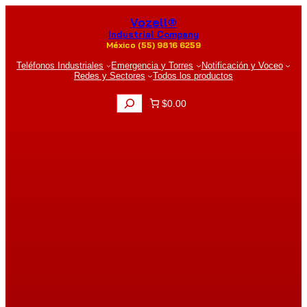
Saltar
Vozell®
al
contenido
Industrial Company
México (55) 9816 6259
Teléfonos Industriales
Emergencia y Torres
Notificación y Voceo
Redes y Sectores
Todos los productos
B
$0.00
u
s
c
a
r