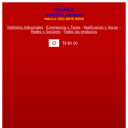
Saltar
Vozell®
al
contenido
Industrial Company
México (55) 9816 6259
Teléfonos Industriales
Emergencia y Torres
Notificación y Voceo
Redes y Sectores
Todos los productos
B
$0.00
u
s
c
a
r