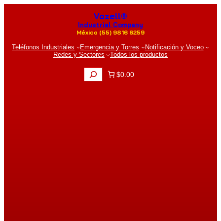
Saltar
Vozell®
al
contenido
Industrial Company
México (55) 9816 6259
Teléfonos Industriales
Emergencia y Torres
Notificación y Voceo
Redes y Sectores
Todos los productos
B
$0.00
u
s
c
a
r