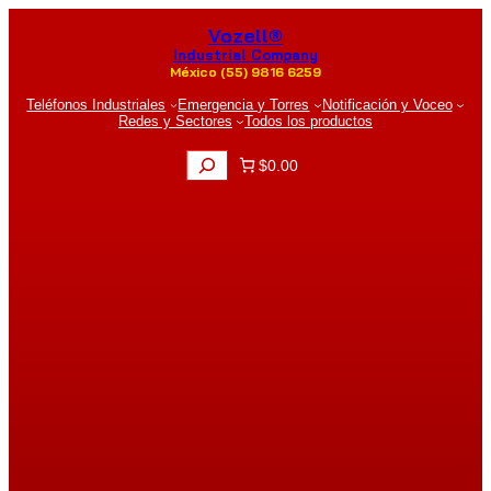
Saltar
Vozell®
al
contenido
Industrial Company
México (55) 9816 6259
Teléfonos Industriales
Emergencia y Torres
Notificación y Voceo
Redes y Sectores
Todos los productos
B
$0.00
u
s
c
a
r