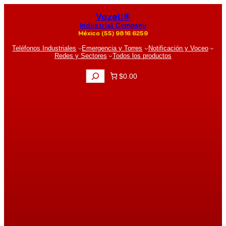
Saltar
Vozell®
al
contenido
Industrial Company
México (55) 9816 6259
Teléfonos Industriales
Emergencia y Torres
Notificación y Voceo
Redes y Sectores
Todos los productos
B
$0.00
u
s
c
a
r