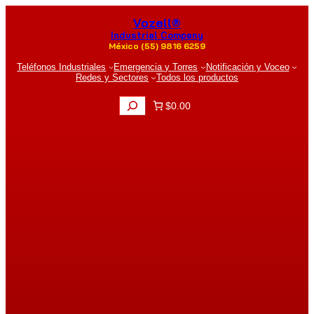
Saltar
Vozell®
al
contenido
Industrial Company
México (55) 9816 6259
Teléfonos Industriales
Emergencia y Torres
Notificación y Voceo
Redes y Sectores
Todos los productos
B
$0.00
u
s
c
a
r