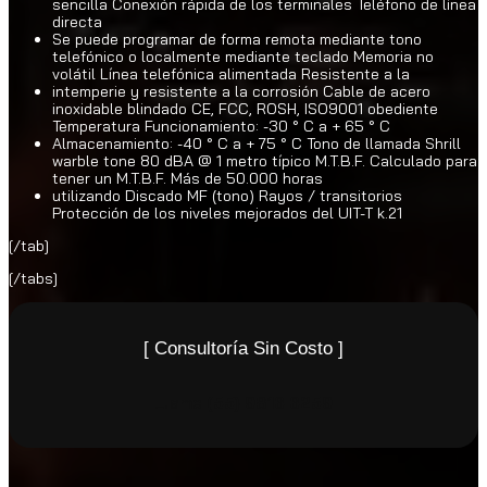
sencilla Conexión rápida de los terminales Teléfono de línea
directa
Se puede programar de forma remota mediante tono
telefónico o localmente mediante teclado Memoria no
volátil Línea telefónica alimentada Resistente a la
intemperie y resistente a la corrosión Cable de acero
inoxidable blindado CE, FCC, ROSH, ISO9001 obediente
Temperatura Funcionamiento: -30 ° C a + 65 ° C
Almacenamiento: -40 ° C a + 75 ° C Tono de llamada Shrill
warble tone 80 dBA @ 1 metro típico M.T.B.F. Calculado para
tener un M.T.B.F. Más de 50.000 horas
utilizando Discado MF (tono) Rayos / transitorios
Protección de los niveles mejorados del UIT-T k.21
[/tab]
[/tabs]
[ Consultoría Sin Costo ]
Llame
(55) 9816 6259