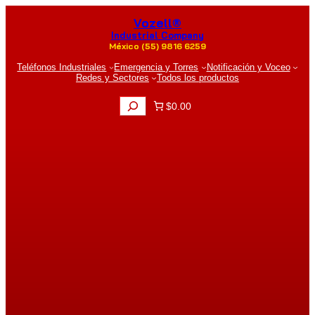
Saltar
Vozell®
al
contenido
Industrial Company
México (55) 9816 6259
Teléfonos Industriales
Emergencia y Torres
Notificación y Voceo
Redes y Sectores
Todos los productos
B
$0.00
u
s
c
a
r