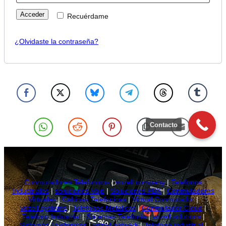
Acceder
Recuérdame
¿Olvidaste la contraseña?
Contacto
Conmutadores Telefonicos
|
vozell.company
|
Telefonos
Industriales
|
soluciones Voip
|
Soluciones PBX
|
Conmutadores
Virtuales
|
Cabinas Telefonicas
|
Virtual Conmutador
|
vozell.systems
|
Telefonos Metalicos
|
Conmutador Cloud
|
Telefono Industrial
|
Sistemas Telefonia
|
vozell.solutions
|
Sistemas Telefonicos
|
vozell.network
|
Telefono-industrial
|