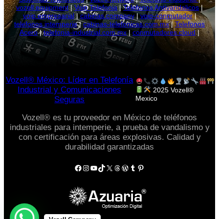
vozell.equipment
|
Voip Telefonia
|
Telefonos Antivandalicos
|
voip empresarial
|
cabinas.company
|
voip-conmutador
|
telefonos intemperie
|
cabinas-telefonicas.com.mx
|
Telefonos
Acero
|
telefonia-industrial.com.mx
|
conmutadores.cloud
|
Vozell® México: Líder en Telefonía
Industrial y Comunicaciones
2025 Vozell®
Mexico
Seguras
Vozell® es tu proveedor en México de teléfonos
industriales para intemperie, a prueba de vandalismo y
con certificación para áreas explosivas. Calidad y
durabilidad garantizadas
Facebook
Instagram
YouTube
TikTok
X
Threads
WordPress
Tumblr
Pinterest