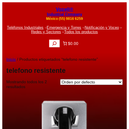
Vozell®
Industrial Company
México (55) 9816 6259
Teléfonos Industriales
Emergencia y Torres
Notificación y Voceo
Redes y Sectores
Todos los productos
B
$0.00
u
s
c
Inicio
/ Productos etiquetados “telefono resistente”
a
r
telefono resistente
Mostrando todos los 2
resultados