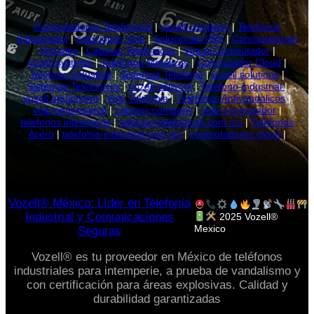
Conmutadores Telefonicos
|
vozell.company
|
Telefonos
Industriales
|
soluciones Voip
|
Soluciones PBX
|
Conmutadores
Virtuales
|
Cabinas Telefonicas
|
Virtual Conmutador
|
vozell.systems
|
Telefonos Metalicos
|
Conmutador Cloud
|
Telefono Industrial
|
Sistemas Telefonia
|
vozell.solutions
|
Sistemas Telefonicos
|
vozell.network
|
Telefono-industrial
|
vozell.equipment
|
Voip Telefonia
|
Telefonos Antivandalicos
|
voip empresarial
|
cabinas.company
|
voip-conmutador
|
telefonos intemperie
|
cabinas-telefonicas.com.mx
|
Telefonos
Acero
|
telefonia-industrial.com.mx
|
conmutadores.cloud
|
Vozell® México: Líder en Telefonía
Industrial y Comunicaciones
2025 Vozell®
Mexico
Seguras
Vozell® es tu proveedor en México de teléfonos
industriales para intemperie, a prueba de vandalismo y
con certificación para áreas explosivas. Calidad y
durabilidad garantizadas