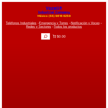
Saltar
Vozell®
al
contenido
Industrial Company
México (55) 9816 6259
Teléfonos Industriales
Emergencia y Torres
Notificación y Voceo
Redes y Sectores
Todos los productos
B
$0.00
u
s
c
a
r