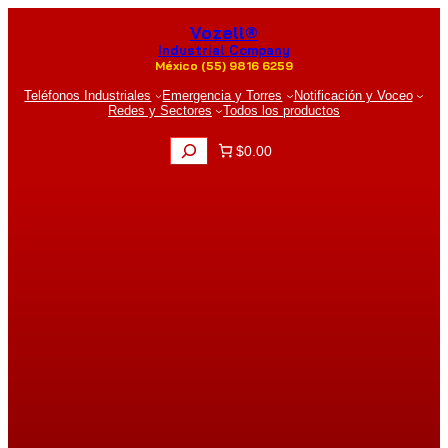
Saltar
Vozell®
al
contenido
Industrial Company
México (55) 9816 6259
Teléfonos Industriales
Emergencia y Torres
Notificación y Voceo
Redes y Sectores
Todos los productos
B
$0.00
u
s
c
a
r