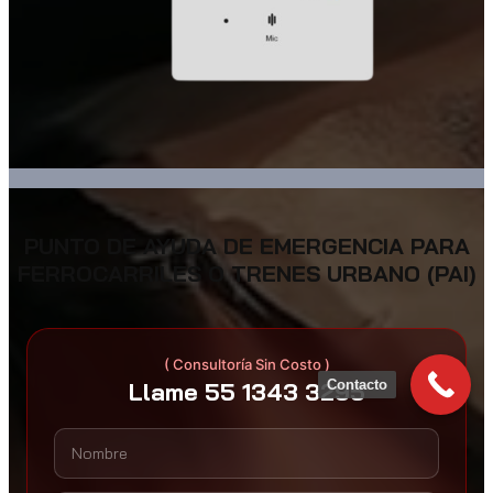
PUNTO DE AYUDA DE EMERGENCIA PARA
FERROCARRILES O TRENES URBANO (PAI)
( Consultoría Sin Costo )
Contacto
Llame 55 1343 3295