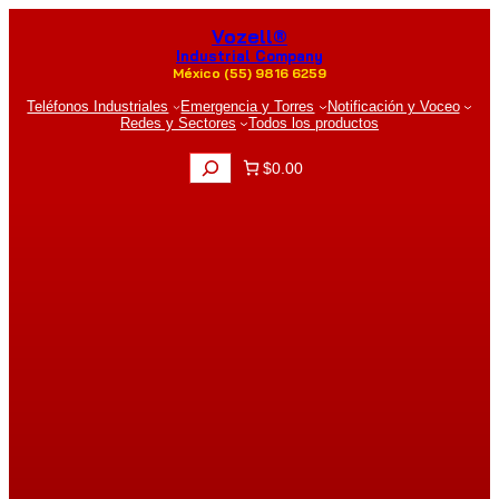
Saltar
Vozell®
al
contenido
Industrial Company
México (55) 9816 6259
Teléfonos Industriales
Emergencia y Torres
Notificación y Voceo
Redes y Sectores
Todos los productos
B
$0.00
u
s
c
a
r