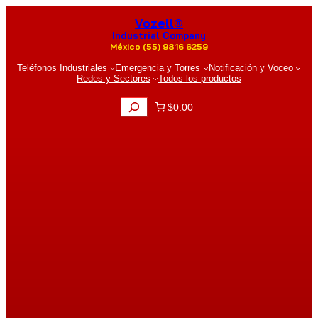
Saltar
Vozell®
al
contenido
Industrial Company
México (55) 9816 6259
Teléfonos Industriales
Emergencia y Torres
Notificación y Voceo
Redes y Sectores
Todos los productos
B
$0.00
u
s
c
a
r