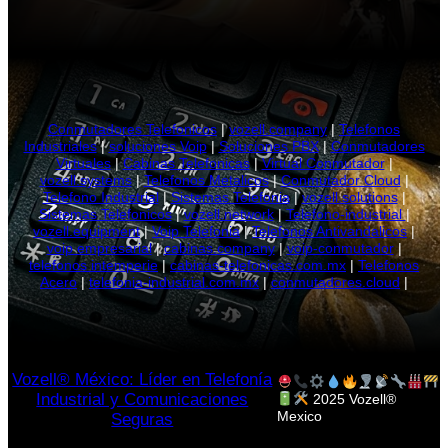
Conmutadores Telefonicos
|
vozell.company
|
Telefonos
Industriales
|
soluciones Voip
|
Soluciones PBX
|
Conmutadores
Virtuales
|
Cabinas Telefonicas
|
Virtual Conmutador
|
vozell.systems
|
Telefonos Metalicos
|
Conmutador Cloud
|
Telefono Industrial
|
Sistemas Telefonia
|
vozell.solutions
|
Sistemas Telefonicos
|
vozell.network
|
Telefono-industrial
|
vozell.equipment
|
Voip Telefonia
|
Telefonos Antivandalicos
|
voip empresarial
|
cabinas.company
|
voip-conmutador
|
telefonos intemperie
|
cabinas-telefonicas.com.mx
|
Telefonos
Acero
|
telefonia-industrial.com.mx
|
conmutadores.cloud
|
Vozell® México: Líder en Telefonía
Industrial y Comunicaciones
2025 Vozell®
Mexico
Seguras