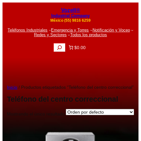
Vozell®
Industrial Company
México (55) 9816 6259
Teléfonos Industriales
Emergencia y Torres
Notificación y Voceo
Redes y Sectores
Todos los productos
B
$0.00
u
s
c
a
r
Inicio
/ Productos etiquetados “Teléfono del centro correccional”
Teléfono del centro correccional
Mostrando el único resultado