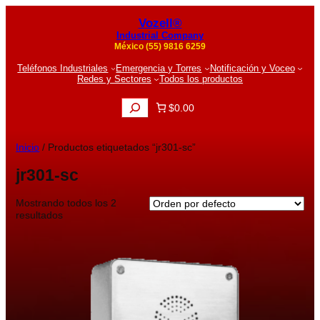
Vozell®
Industrial Company
México (55) 9816 6259
Teléfonos Industriales
Emergencia y Torres
Notificación y Voceo
Redes y Sectores
Todos los productos
B
$0.00
u
s
c
Inicio
/ Productos etiquetados “jr301-sc”
a
r
jr301-sc
Mostrando todos los 2
resultados