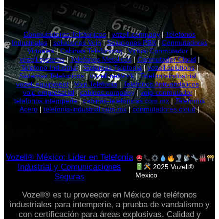
hasta
$538.00
Conmutadores Telefonicos
|
vozell.company
|
Telefonos
Industriales
|
soluciones Voip
|
Soluciones PBX
|
Conmutadores
Virtuales
|
Cabinas Telefonicas
|
Virtual Conmutador
|
vozell.systems
|
Telefonos Metalicos
|
Conmutador Cloud
|
Telefono Industrial
|
Sistemas Telefonia
|
vozell.solutions
|
Sistemas Telefonicos
|
vozell.network
|
Telefono-industrial
|
vozell.equipment
|
Voip Telefonia
|
Telefonos Antivandalicos
|
voip empresarial
|
cabinas.company
|
voip-conmutador
|
telefonos intemperie
|
cabinas-telefonicas.com.mx
|
Telefonos
Acero
|
telefonia-industrial.com.mx
|
conmutadores.cloud
|
Vozell® México: Líder en Telefonía
Industrial y Comunicaciones
2025 Vozell®
Mexico
Seguras
Vozell® es tu proveedor en México de teléfonos
industriales para intemperie, a prueba de vandalismo y
con certificación para áreas explosivas. Calidad y