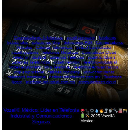
Conmutadores Telefonicos
|
vozell.company
|
Telefonos
Industriales
|
soluciones Voip
|
Soluciones PBX
|
Conmutadores
Virtuales
|
Cabinas Telefonicas
|
Virtual Conmutador
|
vozell.systems
|
Telefonos Metalicos
|
Conmutador Cloud
|
Telefono Industrial
|
Sistemas Telefonia
|
vozell.solutions
|
Sistemas Telefonicos
|
vozell.network
|
Telefono-industrial
|
vozell.equipment
|
Voip Telefonia
|
Telefonos Antivandalicos
|
voip empresarial
|
cabinas.company
|
voip-conmutador
|
telefonos intemperie
|
cabinas-telefonicas.com.mx
|
Telefonos
Acero
|
telefonia-industrial.com.mx
|
conmutadores.cloud
|
Vozell® México: Líder en Telefonía
Industrial y Comunicaciones
2025 Vozell®
Mexico
Seguras