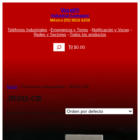
Vozell®
Industrial Company
México (55) 9816 6259
Teléfonos Industriales
Emergencia y Torres
Notificación y Voceo
Redes y Sectores
Todos los productos
B
$0.00
u
s
c
a
r
Inicio
/ Productos etiquetados “JR202-CB”
JR202-CB
Mostrando el único resultado