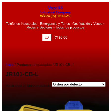
Vozell®
Industrial Company
México (55) 9816 6259
Teléfonos Industriales
Emergencia y Torres
Notificación y Voceo
Redes y Sectores
Todos los productos
B
$0.00
u
s
c
a
r
Inicio
/ Productos etiquetados “JR101-CB-L”
JR101-CB-L
Mostrando el único resultado