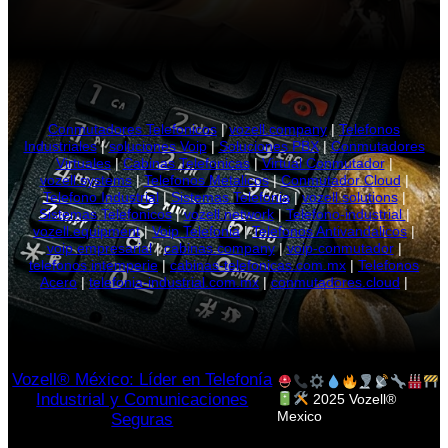
hasta
$698.00
Conmutadores Telefonicos
|
vozell.company
|
Telefonos
Industriales
|
soluciones Voip
|
Soluciones PBX
|
Conmutadores
Virtuales
|
Cabinas Telefonicas
|
Virtual Conmutador
|
vozell.systems
|
Telefonos Metalicos
|
Conmutador Cloud
|
Telefono Industrial
|
Sistemas Telefonia
|
vozell.solutions
|
Sistemas Telefonicos
|
vozell.network
|
Telefono-industrial
|
vozell.equipment
|
Voip Telefonia
|
Telefonos Antivandalicos
|
voip empresarial
|
cabinas.company
|
voip-conmutador
|
telefonos intemperie
|
cabinas-telefonicas.com.mx
|
Telefonos
Acero
|
telefonia-industrial.com.mx
|
conmutadores.cloud
|
Vozell® México: Líder en Telefonía
Industrial y Comunicaciones
2025 Vozell®
Mexico
Seguras